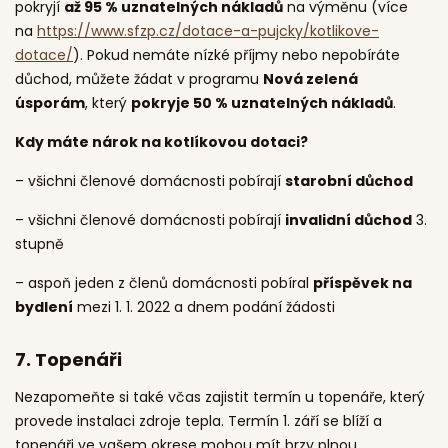
pokryjí
až 95 % uznatelných nákladů
na výměnu (více
na
https://www.sfzp.cz/dotace-a-pujcky/kotlikove-
dotace/
). Pokud nemáte nízké příjmy nebo nepobíráte
důchod, můžete žádat v programu
Nová zelená
úsporám
, který
pokryje 50 % uznatelných nákladů
.
Kdy máte nárok na kotlíkovou dotaci?
– všichni členové domácnosti pobírají
starobní důchod
– všichni členové domácnosti pobírají
invalidní důchod
3.
stupně
– aspoň jeden z členů domácnosti pobíral
příspěvek na
bydlení
mezi 1. 1. 2022 a dnem podání žádosti
7.
Topenáři
Nezapomeňte si také včas zajistit termín u topenáře, který
provede instalaci zdroje tepla. Termín 1. září se blíží a
topenáři ve vašem okrese mohou mít brzy plnou