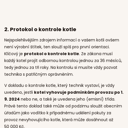
2.
Protokol o kontrole kotle
Nejspolehlivějším zdrojem informací o vašem kotli ovšem
není výrobní štítek, ten slouží spíš pro první orientaci.
Klíčový je
protokol o kontrole kotle
. Ze zákona musí
každý kotel projít odbornou kontrolou jednou za 36 měsíců,
tedy jednou za tři roky. Na kontrolu si musíte vždy pozvat
technika s patřičným oprávněním.
V dokladu o kontrole kotle, který technik vystaví, je vždy
uvedeno, jestli
kotel vyhovuje podmínkám provozu po 1.
9. 2024
nebo ne, a také je uvedena jeho (emisní) třída.
Právě tento doklad také může od podzimu sloužit obecním
úřadům jako vodítko k případnému udělení pokuty za
provoz nevyhovujícího kotle, která může dosáhnout až
50 000 Kč.