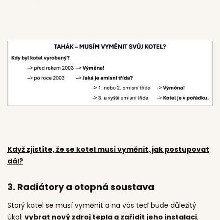
Když zjistíte, že se kotel musí vyměnit, jak postupovat
dál?
3.
Radiátory a otopná soustava
Starý kotel se musí vyměnit a na vás teď bude důležitý
úkol:
vybrat nový zdroj tepla a zařídit jeho instalaci
.