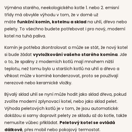
Výměna starého, neekologického kotle 1. nebo 2. emisní
třídy má obvykle výhodu v tom, že v domě už
máte
funkční komín, kotelnu a sklad
na uhlí, dřevo nebo
pelety. To všechno budete potřebovat i pro nový, moderní
kotel na tuhá paliva.
Komín je potřeba zkontrolovat a může se stát, že nový kotel
si bude žádat
vyvložkování vašeho starého komína
. Jde
o to, že spaliny z moderních kotlů mají mnohem nižší
teplotu, než tomu bylo u starších kotlů na uhlí a dřevo a
vlhkost může v komíně kondenzovat, proto se používají
nerezové nebo keramické vložky.
Bývalý sklad uhlí se nyní může hodit jako sklad dřeva, pokud
zvolíte moderní zplynovací kotel, nebo jako sklad pelet.
Výhoda peletových kotlů je v tom, že jsou automatické:
dokážou si samy dopravit pelety ze skladu až do kotle, takže
nemusíte vůbec přikládat.
Peletový kotel se ovládá
dálkově
, přes mobil nebo pokojový termostat.