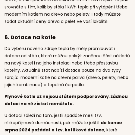
srovnáte s tím, kolik by stála 1 kWh tepla při vytápění třeba
moderním kotlem na dřevo nebo pelety. I tady můžete
zadat aktuální ceny dřeva a pelet ve vaší lokalitě.
6.
Dotace na kotle
Do výběru nového zdroje tepla by měly promlouvat i
dotace od státu, které můžou pokrýt značnou část nákladů
na nový kotel i na jeho instalaci nebo třeba přestavbu
kotelny. Aktuálně stát nabízí dotace pouze na dva typy
zdrojů: moderní kotle na dřevní paliva (dřevo, pelety, nebo
jejich kombinace) a tepelná čerpadla.
Plynové kotle už nejsou státem podporovány
,
žádnou
dotaci na ně získat nemůžete.
U dotací záleží na tom, jestli spadáte mezi tzv.
nízkopříjmové domácnosti, pak můžete ještě
do konce
srpna 2024 požádat o tzv. kotlíkové dotace
, které