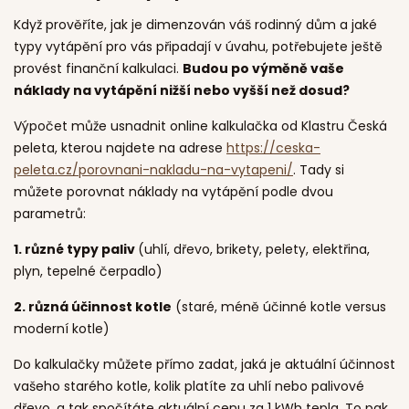
Když prověříte, jak je dimenzován váš rodinný dům a jaké
typy vytápění pro vás připadají v úvahu, potřebujete ještě
provést finanční kalkulaci.
Budou po výměně vaše
náklady na vytápění nižší nebo vyšší než dosud?
Výpočet může usnadnit online kalkulačka od Klastru Česká
peleta, kterou najdete na adrese
https://ceska-
peleta.cz/porovnani-nakladu-na-vytapeni/
. Tady si
můžete porovnat náklady na vytápění podle dvou
parametrů:
1. různé typy paliv
(uhlí, dřevo, brikety, pelety, elektřina,
plyn, tepelné čerpadlo)
2. různá účinnost kotle
(staré, méně účinné kotle versus
moderní kotle)
Do kalkulačky můžete přímo zadat, jaká je aktuální účinnost
vašeho starého kotle, kolik platíte za uhlí nebo palivové
dřevo, a tak spočítáte aktuální cenu za 1 kWh tepla. To pak