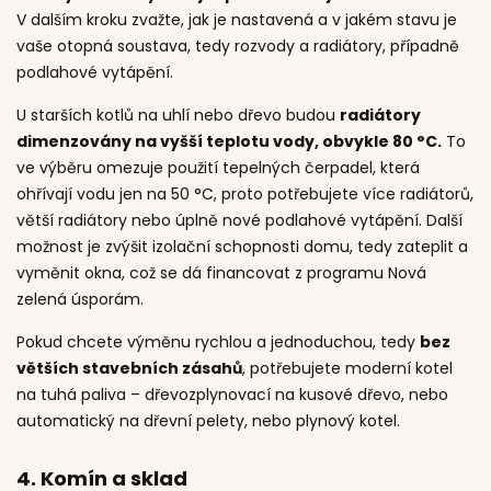
V dalším kroku zvažte, jak je nastavená a v jakém stavu je
vaše otopná soustava, tedy rozvody a radiátory, případně
podlahové vytápění.
U starších kotlů na uhlí nebo dřevo budou
radiátory
dimenzovány na vyšší teplotu vody, obvykle 80
°C.
To
ve výběru omezuje použití tepelných čerpadel, která
ohřívají vodu jen na 50 °C, proto potřebujete více radiátorů,
větší radiátory nebo úplně nové podlahové vytápění. Další
možnost je zvýšit izolační schopnosti domu, tedy zateplit a
vyměnit okna, což se dá financovat z programu Nová
zelená úsporám.
Pokud chcete výměnu rychlou a jednoduchou, tedy
bez
větších stavebních zásahů
, potřebujete moderní kotel
na tuhá paliva – dřevozplynovací na kusové dřevo, nebo
automatický na dřevní pelety, nebo plynový kotel.
4.
Komín a sklad