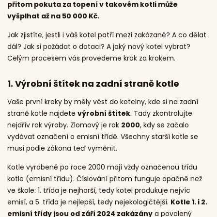
přitom pokuta za topení v takovém kotli může
vyšplhat až na 50 000 Kč.
Jak zjistíte, jestli i váš kotel patří mezi zakázané? A co dělat
dál? Jak si požádat o dotaci? A jaký nový kotel vybrat?
Celým procesem vás provedeme krok za krokem.
1.
Výrobní štítek na zadní straně kotle
Vaše první kroky by měly vést do kotelny, kde si na zadní
straně kotle najdete
výrobní štítek
. Tady zkontrolujte
nejdřív rok výroby. Zlomový je rok
2000
, kdy se začalo
vydávat označení o emisní třídě. Všechny starší kotle se
musí podle zákona teď vyměnit.
Kotle vyrobené po roce 2000 mají vždy označenou třídu
kotle (emisní třídu). Číslování přitom funguje opačně než
ve škole: 1. třída je nejhorší, tedy kotel produkuje nejvíc
emisí, a 5. třída je nejlepší, tedy nejekologičtější.
Kotle 1. i 2.
emisní třídy jsou od září 2024 zakázány
a povolený